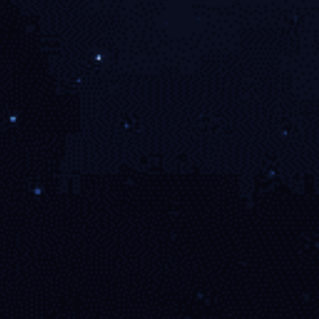
推荐网站
App下载
关于我们
隐私政策
合作条款
网站地图