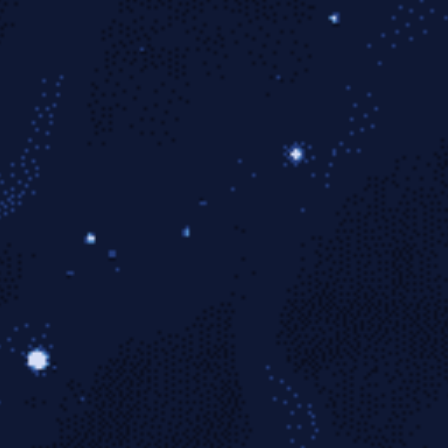
实可以从多个层面进行分析。他拥有出色的身体素质和灵活性，
端，他具备突破能力和投篮精准度，能够轻松地找到得分机会。
为球队提供支持。这些特质使得他被认为是一名不可多得的人才
赛压力方面也展现出了非凡能力。在关键时刻，他总能冷静应对
场面下更加游刃有余，也为球队赢得胜利提供了保障。正因如此
与他们共同承担起更多责任。
来越多的人开始关注并期待他的表现，这种关注不仅仅来自于媒
来若能持续保持并提升自己的状态，有望成为联盟中最闪耀的新
的重要性
至关重要的较量，它关系到双方晋级下一轮或淘汰出局。在季后
压力，因此如何调整心态，将直接影响球队最后结果。在此背景
在强调心态管理的重要性。