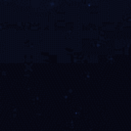
乐鱼
乐鱼是官方网站提供综合娱乐与体育服务，涵盖足球、篮
、电竞等赛事资讯、数据分析及互动游戏体验。支持网页
与移动端访问，提供手机版、app下载、登录入口、官方
站、网页版、平台、网址、地址、注册、娱乐入口，方便
户实时获取赛事动态和参与互动娱乐。平台持续优化体验
与稳定性，致力于打造多端统一的体育资讯与娱乐服务平
台。
© 2026 乐鱼 版权所有 · 保留所有权利