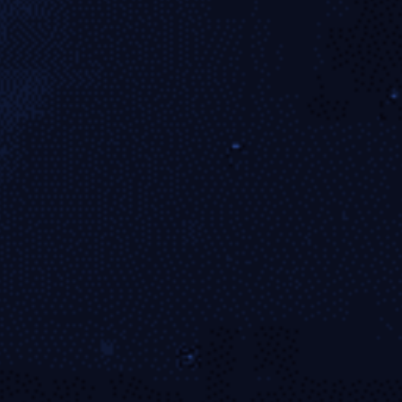
#3
#
阿莫林执教表现认为
罗马诺曝科莫完成凯基租赁交
易并接
-01
推荐
2026-07-19
推荐