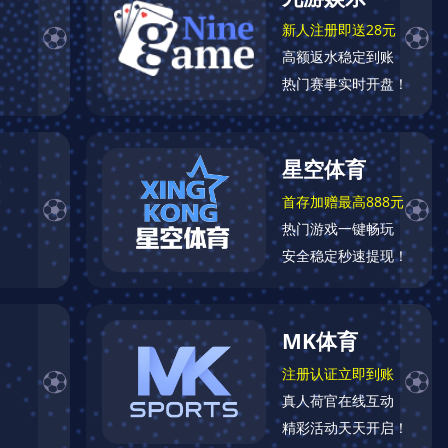
6不会受环境干扰
佛掘金队的明星中锋约
到来的G6比赛中，不
员之间的良好关系。本