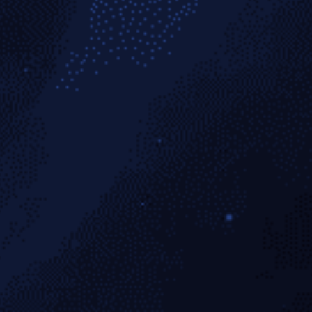
环境变化不断，只要球队有坚定信念，就一定能够迎接挑战。只
真正团结一致，共同追求最终目标，即争取胜利，为自己、为团
可以看到，约基奇对华子的赞赏不仅体现了个人之间深厚友谊，
秀运动员背后都有无数汗水与付出，而这种相互扶持正是推动他
悟到，在面对重大赛事时，不仅要关注技战术，还需重视心理调
次讨论，我们相信，无论是在未来如何发展，两位杰出球员间相互欣赏
走向辉煌之路。而我们作为观众，也将见证这一切，从而更加期