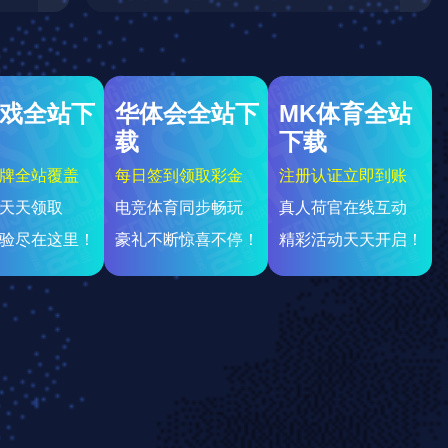
比赛的重要性以及环境
故事和情感。
天赋球员之一，这不仅
以竞争激烈著称的联盟
。华子能够在如此高水
动了他在场上的表现。
平发挥。
。因此，当他们之间形