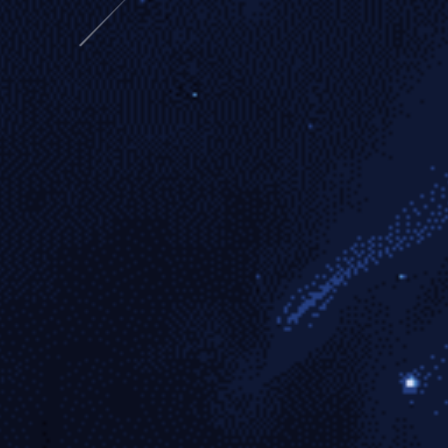
提到华子的天赋，其
极强的潜力。在进攻
能有效地限制对手，
此外，华子在处理比
种心理素质让他在大
等资深球员的认可，
随着赛季的发展，越
球队及其教练组。未
3、G6比赛
即将到来的G6是一场
场比赛都承载着巨大的
受环境干扰”，显然是