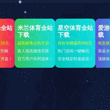
讨这一话题，包括约基奇对华子的认可、华子的天赋表现、G6
析。通过这些阐述，我们可以更全面地理解这场篮球竞技背后的
对华子的认可
心球员，其言论无疑具有很大的分量。他称赞华子为NBA最具
肯定，同时也显示出他个人对于团队成员的尊重与支持。在一个
明星球员这样的认可，对于年轻球员来说，是一种莫大的鼓舞。
球队内部凝聚力，让每个成员都能感受到来自同伴的信任与期待
评价，说明他在训练和比赛中的努力得到了回报，这也进一步推
，既提升了华子的自信心，也激励了约基奇自己要继续保持高水
于约基奇这样的顶尖球员经常会成为年轻球员学习和模仿的榜样
仅能够促进彼此成长，更有助于整个团队朝着更高目标奋进。
天赋表现