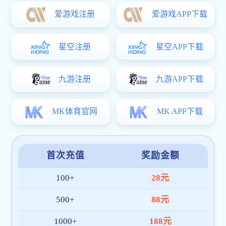
现出色
2026-06-11 17:01
33 次阅读
首页
/
体育资讯
近年来，曼城足球俱乐部在英超联赛和欧洲赛场上的
表现备受瞩目，而其后卫阵容的构建也引发了广泛讨
论。最近，《电讯报》对曼城的后卫阵容进行了深入
分析，建议出售刘易斯·阿克，并对22岁的胡桑诺夫表
示了高度赞扬。这一建议不仅关乎球队的未来布局，
也反映出当前球员们在战术和表现上的变化。文章将
从后卫阵容现状、刘易斯·阿克的优缺点、胡桑诺夫的
崛起以及未来展望四个方面进行详细阐述，以期全面
解析这一重要话题。