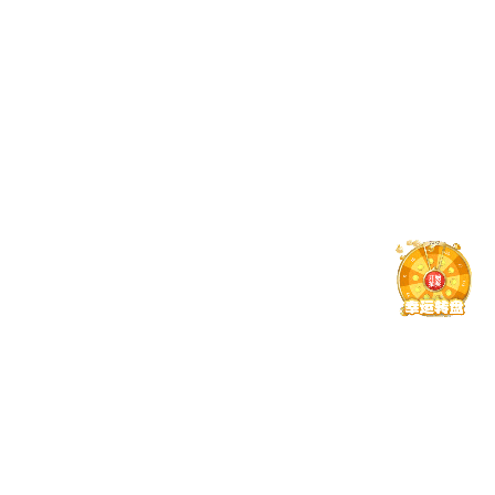
影响。
另一方面，尽管阿克仍然是一个有潜力的发展对象，
但如果考虑到球队整体利益，将其出售可能是更加明
智之举。这不仅为曼城腾出资金用于引援，还能给其
他年轻球员提供更多上场机会，从而推动他们成长。
3、胡桑诺夫表现突出
相比于阿克所面临的问题，胡桑诺夫则成为了曼城后
防线上冉冉升起的新星。这位22岁的年轻后卫凭借着
扎实的基本功和出色的大局观，在比赛中频频贡献精
彩表现。他不仅能有效阻挡对手进攻，还能积极参与
到球队进攻中，为队友创造机会。
过去几个赛季里，胡桑诺夫展现出了极强的发展潜