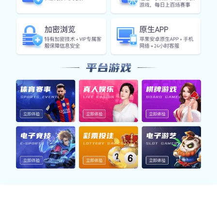
得一些本该在核心位置上发挥作用的人开始面临被替
代或出售的风险。这样的局面促使《电讯报》提出关
于刘易斯·阿克出售建议，引发了外界热议。
2、刘易斯·阿克的优缺点
作为一名年轻而具有潜力的后卫，刘易斯·阿克在加盟
曼城之初备受期待。他以出色的身体素质和一定技术
能力吸引了众多关注。然而，在高强度比赛中，他的
一些短板逐渐暴露出来，这让他的位置变得岌岌可
危。
首先，在个人防守方面，阿克虽然具备一定速度，但
面对高水平前锋时，有时候显得有些迟疑。他在关键
时刻处理球的不冷静，使得球队遭遇不少失分。此
外，他在传球质量上也存在波动，导致进攻组织受到